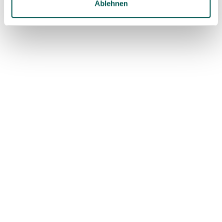
Ablehnen
The next decade is expected to bring significant
advancements:
• additional long‑term clinical studies
• expanded education and training programs
• fully digital workflows
• and potentially 3D‑printed zirconia implants
Dr. Sones summarizes it clearly:
👉 Ceramic implants are not competing with
titanium—they represent the evolution of implant
dentistry.
Conclusion: Science, Openness,
and Patient‑Centered Care