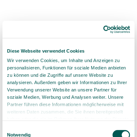
Key considerations include:
• choice of implant material
• systemic health factors (e.g., vitamin D levels)
• individualized risk assessment
Diese Webseite verwendet Cookies
• long‑term patient well‑being
Wir verwenden Cookies, um Inhalte und Anzeigen zu
personalisieren, Funktionen für soziale Medien anbieten
zu können und die Zugriffe auf unsere Website zu
Why SDS Plays a Pioneering
analysieren. Außerdem geben wir Informationen zu Ihrer
Role in Ceramic Implantology
Verwendung unserer Website an unsere Partner für
soziale Medien, Werbung und Analysen weiter. Unsere
Partner führen diese Informationen möglicherweise mit
The conversation clearly outlines why SDS stands
weiteren Daten zusammen, die Sie ihnen bereitgestellt
out in the field:
haben oder die sie im Rahmen Ihrer Nutzung der Dienste
gesammelt haben.
Einwilligungsauswahl
• decades of experience with zirconia implants
Notwendig