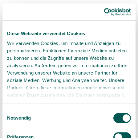
78467 Konstanz
Telephone
+4975318916860
e-mail
info@swissdentalsolutions.de
Diese Webseite verwendet Cookies
Wir verwenden Cookies, um Inhalte und Anzeigen zu
personalisieren, Funktionen für soziale Medien anbieten
zu können und die Zugriffe auf unsere Website zu
analysieren. Außerdem geben wir Informationen zu Ihrer
Verwendung unserer Website an unsere Partner für
soziale Medien, Werbung und Analysen weiter. Unsere
Partner führen diese Informationen möglicherweise mit
weiteren Daten zusammen, die Sie ihnen bereitgestellt
USA
haben oder die sie im Rahmen Ihrer Nutzung der Dienste
gesammelt haben.
SDS Swiss Dental Solutions USA, Inc.
Einwilligungsauswahl
Notwendig
34 Main Street Ext. Suite 202
Plymouth MA 02360 | USA
Präferenzen
Telephone
+18337947787