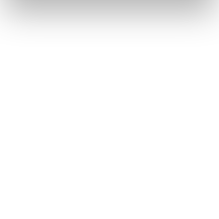
DON'T MISS ANYTHING
SDS Newsletter
Subscribe
Education