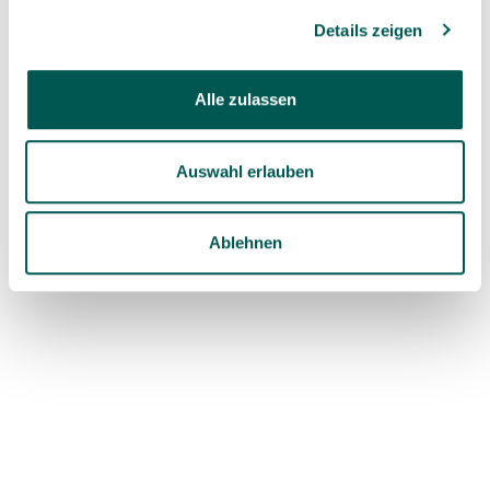
of zirconia_02
Details zeigen
May 2023 - Low temperature degradation
of zirconia_03
Alle zulassen
May 2023 - Low temperature degradation
of zirconia_04
Auswahl erlauben
February 2023 - FDOJ_01
February 2023 - FDOJ_02
Ablehnen
February 2023 - FDOJ_03
January 2023 - BISS - Bone Stabilization
System Ghanaati 2022
January 2023 - BISS - Bone Stabilization
System Ghanaati 2020
November 2022 - Metronomic Breathing
November 2022 - VNS and Immune System
October 2022 -Success and patient