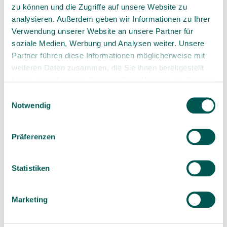
zu können und die Zugriffe auf unsere Website zu
analysieren. Außerdem geben wir Informationen zu Ihrer
Verwendung unserer Website an unsere Partner für
Study of the month
soziale Medien, Werbung und Analysen weiter. Unsere
Partner führen diese Informationen möglicherweise mit
weiteren Daten zusammen, die Sie ihnen bereitgestellt
Here you can find our latest studies
haben oder die sie im Rahmen Ihrer Nutzung der Dienste
May 2024 - Sofortbelastete
gesammelt haben.
Einwilligungsauswahl
Keramikimplantate: Eine kurz- und
Notwendig
langfristige Nachuntersuchung
April 2024 - Interaction of Telomere
Präferenzen
Length and Inflammatory Biomarkers
March 2024 - Interaction of Telomere
Length and Inflammatory Biomarkers
Statistiken
January 2024 - Overheating due to friction
May 2023 - Low temperature degradation
Marketing
of zirconia_01
May 2023 - Low temperature degradation