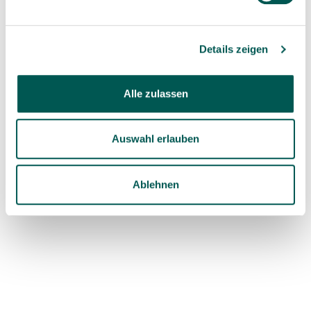
Implants
8 min read
Treatment Success with Ceramic
Details zeigen
Dental Implants
10 min read
Alle zulassen
Search articles
Auswahl erlauben
Ablehnen
Categories
Dialog & Exchange
(1)
Dialogue & Exchange
(5)