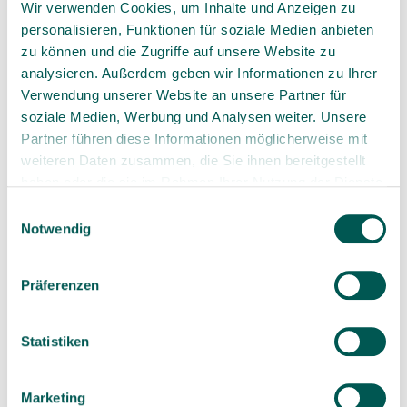
Region
Wir verwenden Cookies, um Inhalte und Anzeigen zu
Anterior Tooth Restoration with
personalisieren, Funktionen für soziale Medien anbieten
Immediate Implantation Using DFGG,
zu können und die Zugriffe auf unsere Website zu
Fibrin, and SDS Zirconia Implant
analysieren. Außerdem geben wir Informationen zu Ihrer
01.12.2025 · 2 min
Verwendung unserer Website an unsere Partner für
soziale Medien, Werbung und Analysen weiter. Unsere
Partner führen diese Informationen möglicherweise mit
weiteren Daten zusammen, die Sie ihnen bereitgestellt
haben oder die sie im Rahmen Ihrer Nutzung der Dienste
gesammelt haben.
Einwilligungsauswahl
Notwendig
Featured posts
Präferenzen
One-Piece vs. Two-Piece Dental
Implants: Current Evidence, Clinical
Indications, and Treatment
Statistiken
Considerations
12 min read
Marketing
Soft Tissue Management around