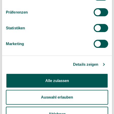
Knowledge
(14)
Präferenzen
News
(2)
Specials
(1)
Statistiken
Studies
(15)
Marketing
DON'T MISS ANYTHING
Details zeigen
SDS Newsletter
Alle zulassen
Subscribe
Auswahl erlauben
Ablehnen