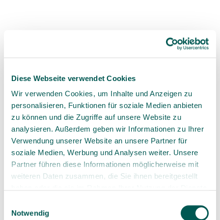
10 min read
Search articles
Diese Webseite verwendet Cookies
Wir verwenden Cookies, um Inhalte und Anzeigen zu
personalisieren, Funktionen für soziale Medien anbieten
Categories
zu können und die Zugriffe auf unsere Website zu
analysieren. Außerdem geben wir Informationen zu Ihrer
Verwendung unserer Website an unsere Partner für
Dialog & Exchange
(1)
soziale Medien, Werbung und Analysen weiter. Unsere
Dialogue & Exchange
(5)
Partner führen diese Informationen möglicherweise mit
weiteren Daten zusammen, die Sie ihnen bereitgestellt
Events & Courses
(1)
haben oder die sie im Rahmen Ihrer Nutzung der Dienste
gesammelt haben.
Einwilligungsauswahl
Experiences
(1)
Notwendig