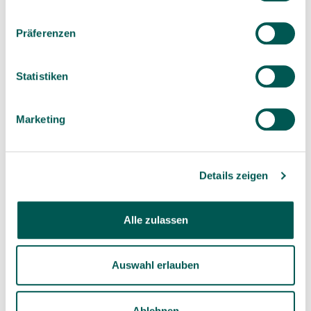
Knowledge
(14)
Präferenzen
News
(2)
Specials
(1)
Statistiken
Studies
(15)
Marketing
DON'T MISS ANYTHING
Details zeigen
SDS Newsletter
Alle zulassen
Subscribe
Auswahl erlauben
Ablehnen