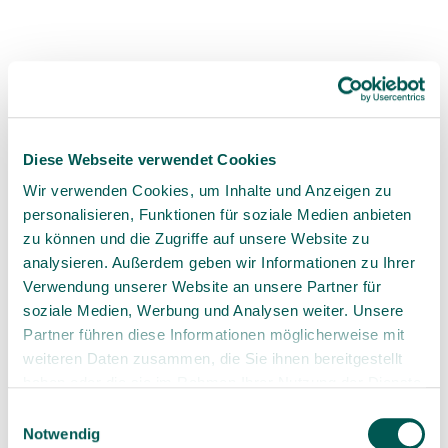
10 min read
Search articles
Diese Webseite verwendet Cookies
Wir verwenden Cookies, um Inhalte und Anzeigen zu
personalisieren, Funktionen für soziale Medien anbieten
Categories
zu können und die Zugriffe auf unsere Website zu
analysieren. Außerdem geben wir Informationen zu Ihrer
Verwendung unserer Website an unsere Partner für
Dialog & Exchange
(1)
soziale Medien, Werbung und Analysen weiter. Unsere
Dialogue & Exchange
(5)
Partner führen diese Informationen möglicherweise mit
weiteren Daten zusammen, die Sie ihnen bereitgestellt
Events & Courses
(1)
haben oder die sie im Rahmen Ihrer Nutzung der Dienste
gesammelt haben.
Einwilligungsauswahl
Experiences
(1)
Notwendig