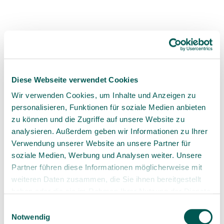
5 Min. Lesezeit
Beiträge suchen
Diese Webseite verwendet Cookies
Wir verwenden Cookies, um Inhalte und Anzeigen zu
personalisieren, Funktionen für soziale Medien anbieten
Kategorien
zu können und die Zugriffe auf unsere Website zu
analysieren. Außerdem geben wir Informationen zu Ihrer
Dialog & Austausch
(6)
Verwendung unserer Website an unsere Partner für
soziale Medien, Werbung und Analysen weiter. Unsere
Erfahrungen
(1)
Partner führen diese Informationen möglicherweise mit
weiteren Daten zusammen, die Sie ihnen bereitgestellt
Events & Kurse
(2)
haben oder die sie im Rahmen Ihrer Nutzung der Dienste
gesammelt haben.
Einwilligungsauswahl
News
(4)
Notwendig