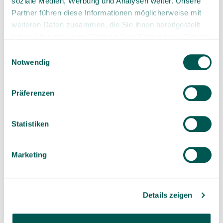
soziale Medien, Werbung und Analysen weiter. Unsere
wissenschaftlich. Sie erforscht das orale
Partner führen diese Informationen möglicherweise mit
Mikrobiom, Biofilm-Infektionen und deren
weiteren Daten zusammen, die Sie ihnen bereitgestellt
Einfluss auf den ganzen Körper: von
haben oder die sie im Rahmen Ihrer Nutzung der Dienste
klinischer Forschung über Datenanalyse bis
gesammelt haben.
Einwilligungsauswahl
zu Medikamentenentwicklung.
Notwendig
🔗
@ E-Mail
Website
Präferenzen
Statistiken
Marketing
Details zeigen
Patricia Peat (Podcast-Gast, Cancer
Options)