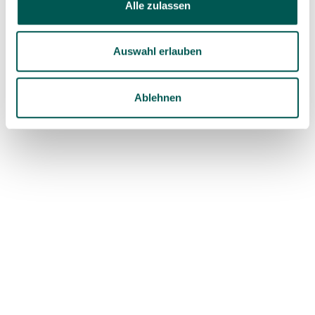
Alle zulassen
Mit über 20 Jahren Erfahrung in der
onkologischen Pflege hat Patricia Peat
zahlreiche Menschen im Umgang mit den
Auswahl erlauben
herausfordernden körperlichen und
emotionalen Folgen einer Krebserkrankung
Ablehnen
begleitet. Dabei wurde deutlich, wie groß
der Bedarf an verständlichen, fundierten
Informationen und individueller
Unterstützung ist. Aus diesem Grund
gründete sie im Jahr 2000 die Organisation
Cancer Options. Ziel ist es, Betroffene und
ihre Angehörigen mit verlässlichem Wissen,
persönlicher Beratung und gezielten
Coaching-Angeboten zu unterstützen,
sodass sie informierte Entscheidungen
treffen und geeignete Wege im Umgang mit
der Erkrankung finden können.
🔗
@ E-Mail
Website