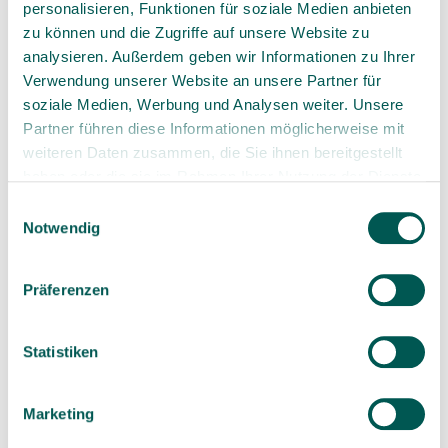
personalisieren, Funktionen für soziale Medien anbieten
Complaint form
zu können und die Zugriffe auf unsere Website zu
analysieren. Außerdem geben wir Informationen zu Ihrer
In the event of a complaint, please use
Verwendung unserer Website an unsere Partner für
the Online Web Form where possible or
soziale Medien, Werbung und Analysen weiter. Unsere
complete the PDF form below.
Partner führen diese Informationen möglicherweise mit
weiteren Daten zusammen, die Sie ihnen bereitgestellt
haben oder die sie im Rahmen Ihrer Nutzung der Dienste
Now digital: Web Form
gesammelt haben.
Einwilligungsauswahl
Notwendig
Download PDF
Präferenzen
Statistiken
Marketing